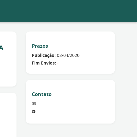
Prazos
A
Publicação:
08/04/2020
Fim Envios:
-
Contato
📧
☎️