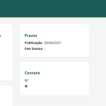
Prazos
º
Publicação:
30/04/2021
Fim Envios:
-
Contato
📧
☎️