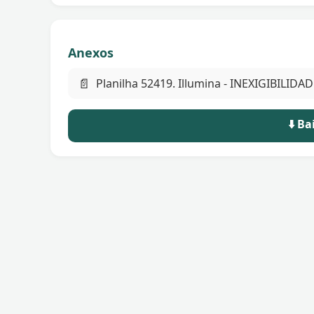
Anexos
📄
Planilha 52419. Illumina - INEXIGIBILIDA
⬇️ B