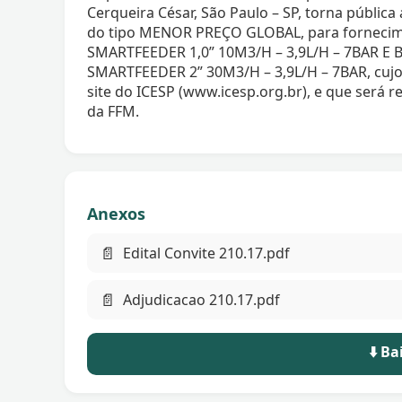
Cerqueira César, São Paulo – SP, torna públic
do tipo MENOR PREÇO GLOBAL, para fornec
SMARTFEEDER 1,0” 10M3/H – 3,9L/H – 7BAR
SMARTFEEDER 2” 30M3/H – 3,9L/H – 7BAR, cujos
site do ICESP (www.icesp.org.br), e que será
da FFM.
Anexos
📄
Edital Convite 210.17.pdf
📄
Adjudicacao 210.17.pdf
⬇️ B