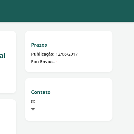
Prazos
al
Publicação:
12/06/2017
Fim Envios:
-
Contato
📧
☎️