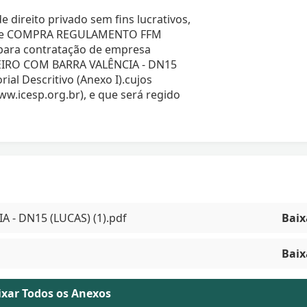
 direito privado sem fins lucrativos,
so de COMPRA REGULAMENTO FFM
para contratação de empresa
VEIRO COM BARRA VALÊNCIA - DN15
al Descritivo (Anexo I).cujos
ww.icesp.org.br), e que será regido
 - DN15 (LUCAS) (1).pdf
Baix
Baix
aixar Todos os Anexos