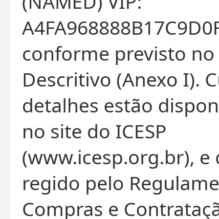
(NAMED) VIP:
A4FA968888B17C9D0F
conforme previsto no
Descritivo (Anexo I). 
detalhes estão dispon
no site do ICESP
(www.icesp.org.br), e
regido pelo Regulame
Compras e Contrataçã