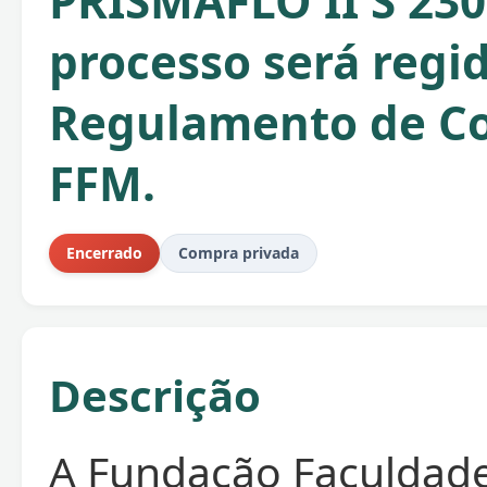
PRISMAFLO II S 23
processo será regi
Regulamento de C
FFM.
Encerrado
Compra privada
Descrição
A Fundação Faculdad