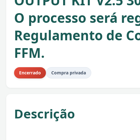
OUTPUT KIT V2.5 3
O processo será re
Regulamento de C
FFM.
Encerrado
Compra privada
Descrição