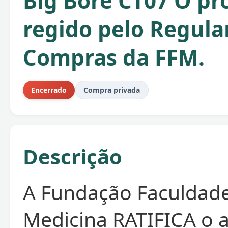
Big Bore CT07 O pr
regido pelo Regul
Compras da FFM.
Encerrado
Compra privada
Descrição
A Fundação Faculdad
Medicina RATIFICA o 