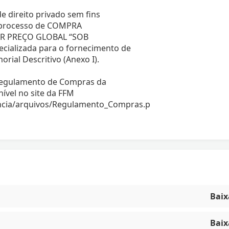
e direito privado sem fins
do processo de COMPRA
OR PREÇO GLOBAL “SOB
cializada para o fornecimento de
al Descritivo (Anexo I).
 Regulamento de Compras da
ível no site da FFM
encia/arquivos/Regulamento_Compras.p
Baix
Baix