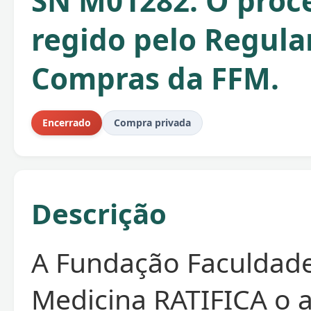
SN M01282. O proce
regido pelo Regul
Compras da FFM.
Encerrado
Compra privada
Descrição
A Fundação Faculdad
Medicina RATIFICA o 