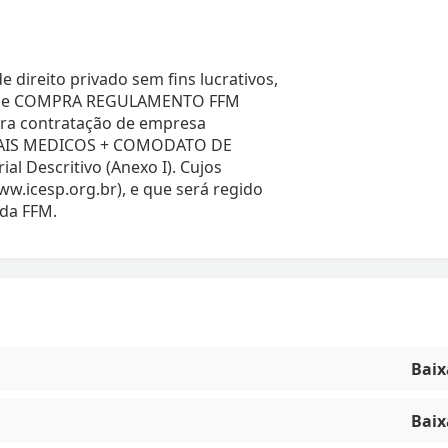
 direito privado sem fins lucrativos,
sso de COMPRA REGULAMENTO FFM
ra contratação de empresa
ERIAIS MEDICOS + COMODATO DE
 Descritivo (Anexo I). Cujos
ww.icesp.org.br), e que será regido
da FFM.
Baix
Baix