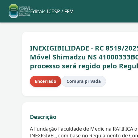
Editais ICESP / FFM
INEXIGIBILIDADE - RC 8519/2025
Móvel Shimadzu NS 41000333B00
processo será regido pelo Reg
Encerrado
Compra privada
Descrição
A Fundação Faculdade de Medicina RATIFICA o
INEXIGÍVEL, com base no Regulamento de Com