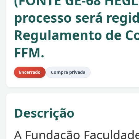
(FONTE GE-68 HEGL-
processo será regi
Regulamento de C
FFM.
Encerrado
Compra privada
Descrição
A Fundação Faculdad