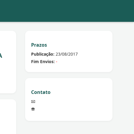
Prazos
A
Publicação:
23/08/2017
Fim Envios:
-
Contato
📧
☎️