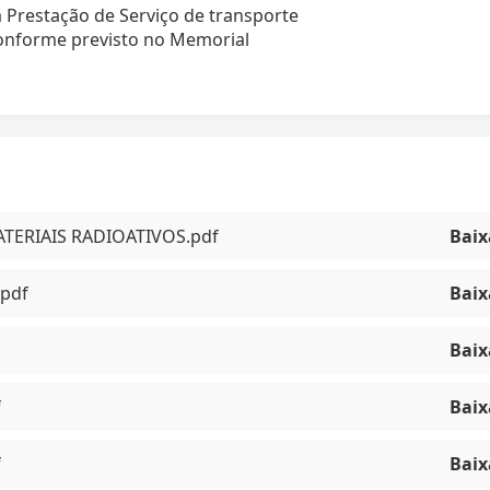
 Prestação de Serviço de transporte
conforme previsto no Memorial
ATERIAIS RADIOATIVOS.pdf
Baix
pdf
Baix
Baix
f
Baix
f
Baix