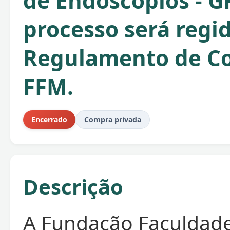
de Endoscópios - G
processo será regi
Regulamento de C
FFM.
Encerrado
Compra privada
Descrição
A Fundação Faculdad