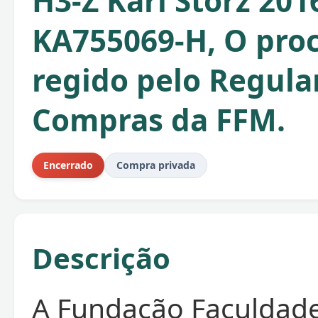
H3-Z Karl Storz 20
KA755069-H, O proc
regido pelo Regul
Compras da FFM.
Encerrado
Compra privada
Descrição
A Fundação Faculdad