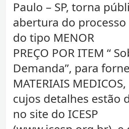
Paulo – SP, torna públ
abertura do processo
do tipo MENOR
PREÇO POR ITEM “ So
Demanda”, para forn
MATERIAIS MEDICOS,
cujos detalhes estão 
no site do ICESP
(www.icesp.org.br), e