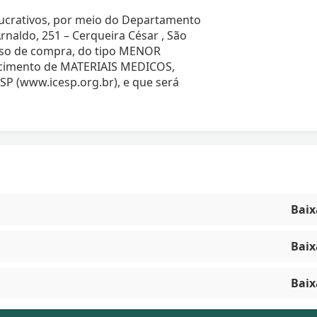
 lucrativos, por meio do Departamento
rnaldo, 251 – Cerqueira César , São
esso de compra, do tipo MENOR
cimento de MATERIAIS MEDICOS,
ESP (www.icesp.org.br), e que será
Baix
Baix
Baix