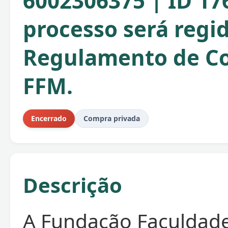
6002306375 | ID 17
processo será regi
Regulamento de C
FFM.
Encerrado
Compra privada
Descrição
A Fundação Faculdad