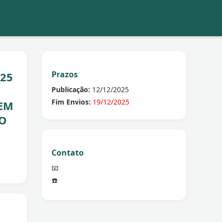
Prazos
025
Publicação:
12/12/2025
Fim Envios:
19/12/2025
EM
LO
Contato
📧
☎️