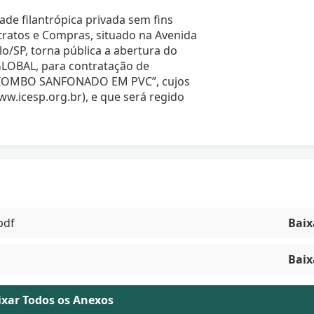
 filantrópica privada sem fins
tratos e Compras, situado na Avenida
lo/SP, torna pública a abertura do
LOBAL, para contratação de
“BIOMBO SANFONADO EM PVC”, cujos
ww.icesp.org.br), e que será regido
pdf
Baix
Baix
aixar Todos os Anexos