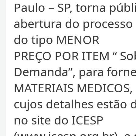
Paulo – SP, torna públ
abertura do processo
do tipo MENOR
PREÇO POR ITEM “ So
Demanda”, para forn
MATERIAIS MEDICOS,
cujos detalhes estão 
no site do ICESP
(www.icesp.org.br), e