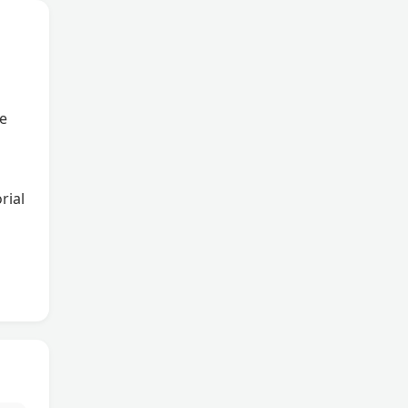
ue
rial