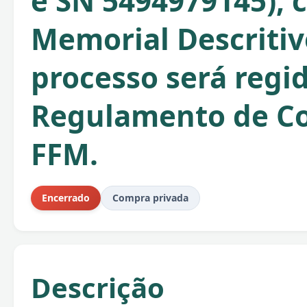
e SN 5494979145),
Memorial Descritiv
processo será regi
Regulamento de C
FFM.
Encerrado
Compra privada
Descrição